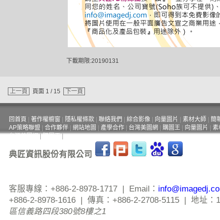
下載期限:20190131
上一頁
頁面 1 / 15
下一頁
回首頁
|
著作權櫥窗
|
隱私權條款
|
聯絡我們
|
綜合影像
|
向量圖片
|
素材大師
|
簡
AP策略聯盟
|
合作夥伴
|
網站地圖
|
產學合作
|
台灣美圖網
|
購圖王
|
向量圖片
|
素
台灣美圖網
|
購圖王
|
典匠資訊股份有限公司
客服專線：+886-2-8978-1717 | Email：
info@imagedj.c
+886-2-8978-1616 | 傳真：+886-2-2708-5115 | 地址：
區信義路四段380號8樓之1